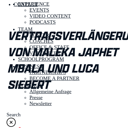
EXPERIENCE
CONTACT
EVENTS
VIDEO CONTENT
PODCASTS
TEAM
VERTRAGSVERLÄNGER
ROSTER
COACHES
VON MALEKA JAPHET
OFFICE & STAFF
VOLUNTEERS
SCHOOLPROGRAM
MBALA UND LUCA
BUSINESS
PARTNERSHIPS
BECOME A PARTNER
SIEBERT
CONTACT
Allgemeine Anfrage
Presse
Newsletter
Search