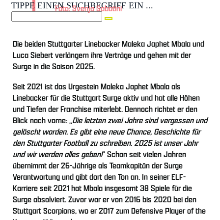
TIPPE EINEN SUCHBEGRIFF EIN ...
Foto: Svenja Sabatini
Die beiden Stuttgarter Linebacker Maleka Japhet Mbala und
Luca Siebert verlängern ihre Verträge und gehen mit der
Surge in die Saison 2025.
Seit 2021 ist das Urgestein Maleka Japhet Mbala als
Linebacker für die Stuttgart Surge aktiv und hat alle Höhen
und Tiefen der Franchise miterlebt. Dennoch richtet er den
Blick nach vorne: „
Die letzten zwei Jahre sind vergessen und
gelöscht worden. Es gibt eine neue Chance, Geschichte für
den Stuttgarter Football zu schreiben. 2025 ist unser Jahr
und wir werden alles geben!
“ Schon seit vielen Jahren
übernimmt der 26-Jährige als Teamkapitän der Surge
Verantwortung und gibt dort den Ton an. In seiner ELF-
Karriere seit 2021 hat Mbala insgesamt 38 Spiele für die
Surge absolviert. Zuvor war er von 2016 bis 2020 bei den
Stuttgart Scorpions, wo er 2017 zum Defensive Player of the