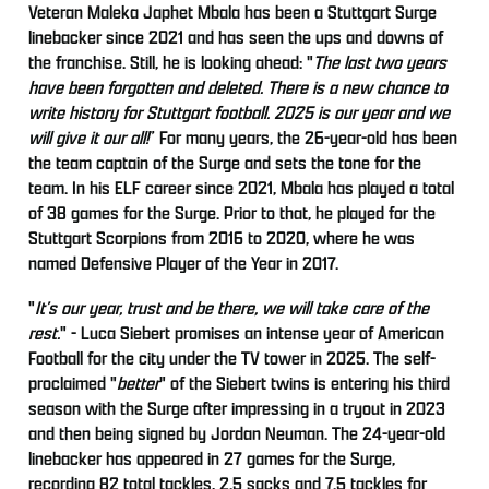
Veteran Maleka Japhet Mbala has been a Stuttgart Surge
linebacker since 2021 and has seen the ups and downs of
the franchise. Still, he is looking ahead: "
The last two years
have been forgotten and deleted. There is a new chance to
write history for Stuttgart football. 2025 is our year and we
will give it our all!
” For many years, the 26-year-old has been
the team captain of the Surge and sets the tone for the
team. In his ELF career since 2021, Mbala has played a total
of 38 games for the Surge. Prior to that, he played for the
Stuttgart Scorpions from 2016 to 2020, where he was
named Defensive Player of the Year in 2017.
"
It’s our year, trust and be there, we will take care of the
rest.
" - Luca Siebert promises an intense year of American
Football for the city under the TV tower in 2025. The self-
proclaimed "
better
" of the Siebert twins is entering his third
season with the Surge after impressing in a tryout in 2023
and then being signed by Jordan Neuman. The 24-year-old
linebacker has appeared in 27 games for the Surge,
recording 82 total tackles, 2.5 sacks and 7.5 tackles for