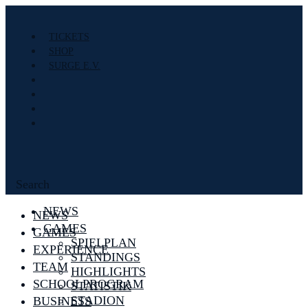
TICKETS
SHOP
SURGE E.V.
Search
NEWS
NEWS
GAMES
GAMES
SPIELPLAN
EXPERIENCE
STANDINGS
TEAM
HIGHLIGHTS
SCHOOLPROGRAM
STATISTIK
STADION
BUSINESS