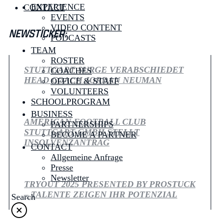
EXPERIENCE
CONTACT
EVENTS
VIDEO CONTENT
NEWSTICKER:
PODCASTS
TEAM
ROSTER
STUTTGART SURGE VERABSCHIEDET
COACHES
HEAD COACH JORDAN NEUMAN
OFFICE & STAFF
VOLUNTEERS
SCHOOLPROGRAM
BUSINESS
AMERICAN FOOTBALL CLUB
PARTNERSHIPS
STUTTGART GMBH STELLT
BECOME A PARTNER
INSOLVENZANTRAG
CONTACT
Allgemeine Anfrage
Presse
Newsletter
TRYOUT 2025 PRESENTED BY PROSTUCK
– TALENTE ZEIGEN IHR POTENZIAL
Search