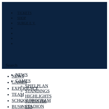
TICKETS
SHOP
SURGE E.V.
Search
NEWS
NEWS
GAMES
GAMES
SPIELPLAN
EXPERIENCE
STANDINGS
TEAM
HIGHLIGHTS
SCHOOLPROGRAM
STATISTIK
STADION
BUSINESS