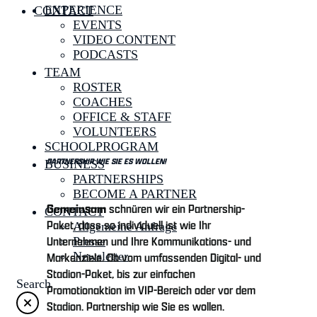
EXPERIENCE
CONTACT
EVENTS
VIDEO CONTENT
PODCASTS
TEAM
ROSTER
COACHES
OFFICE & STAFF
VOLUNTEERS
SCHOOLPROGRAM
PARTNERSHIP WIE SIE ES WOLLEN!
BUSINESS
PARTNERSHIPS
BECOME A PARTNER
Gemeinsam
schnüren wir ein Partnership-
CONTACT
Paket, dass so individuell ist wie Ihr
Allgemeine Anfrage
Unternehmen und Ihre Kommunikations- und
Presse
Newsletter
Markenziele. Ob vom umfassenden Digital- und
Stadion-Paket, bis zur einfachen
Search
Promotionaktion im VIP-Bereich oder vor dem
Stadion. Partnership wie Sie es wollen.