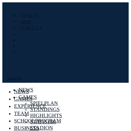
TICKETS
SHOP
SURGE E.V.
Search
NEWS
NEWS
GAMES
GAMES
SPIELPLAN
EXPERIENCE
STANDINGS
TEAM
HIGHLIGHTS
SCHOOLPROGRAM
STATISTIK
STADION
BUSINESS