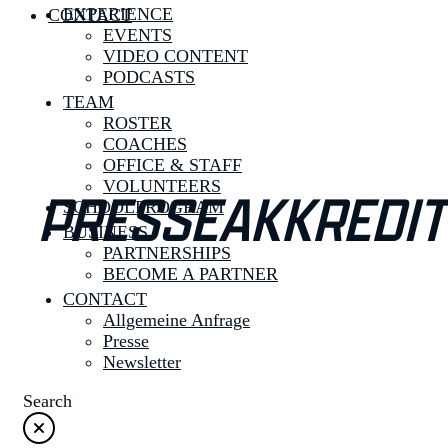
EXPERIENCE
CONTACT
EVENTS
VIDEO CONTENT
PODCASTS
TEAM
ROSTER
COACHES
OFFICE & STAFF
VOLUNTEERS
PRESSEAKKREDIT
SCHOOLPROGRAM
BUSINESS
PARTNERSHIPS
BECOME A PARTNER
CONTACT
Allgemeine Anfrage
Presse
Newsletter
Search