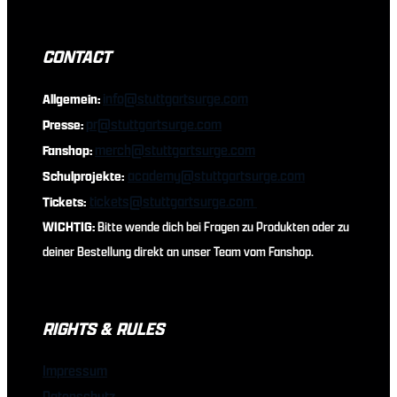
CONTACT
info@stuttgartsurge.com
Allgemein:
pr@stuttgartsurge.com
Presse:
merch@stuttgartsurge.com
Fanshop:
academy@stuttgartsurge.com
Schulprojekte:
tickets@stuttgartsurge.com
Tickets:
WICHTIG:
Bitte wende dich bei Fragen zu Produkten oder zu
deiner Bestellung direkt an unser Team vom Fanshop.
RIGHTS & RULES
Impressum
Datenschutz