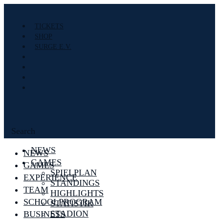
TICKETS
SHOP
SURGE E.V.
Search
NEWS
NEWS
GAMES
GAMES
SPIELPLAN
EXPERIENCE
STANDINGS
TEAM
HIGHLIGHTS
SCHOOLPROGRAM
STATISTIK
STADION
BUSINESS