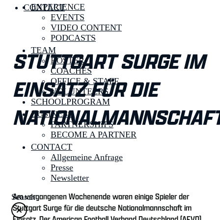
EXPERIENCE
CONTACT
EVENTS
VIDEO CONTENT
PODCASTS
TEAM
STUTTGART SURGE IM
ROSTER
COACHES
EINSATZ FÜR DIE
OFFICE & STAFF
VOLUNTEERS
SCHOOLPROGRAM
NATIONALMANNSCHAF
BUSINESS
PARTNERSHIPS
BECOME A PARTNER
CONTACT
Allgemeine Anfrage
Presse
Newsletter
Am vergangenen Wochenende waren einige Spieler der
Search
Stuttgart Surge für die deutsche Nationalmannschaft im
Einsatz. Der American Football Verband Deutschland (AFVD)