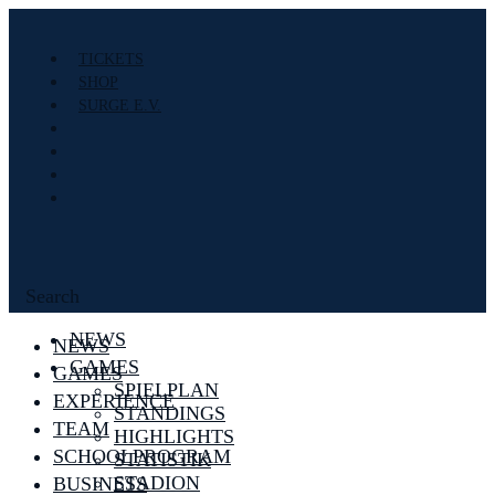
TICKETS
SHOP
SURGE E.V.
Search
NEWS
NEWS
GAMES
GAMES
SPIELPLAN
EXPERIENCE
STANDINGS
TEAM
HIGHLIGHTS
SCHOOLPROGRAM
STATISTIK
STADION
BUSINESS