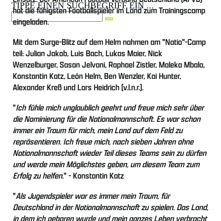
TIPPE EINEN SUCHBEGRIFF EIN ...
hat die fähigsten Footballspieler im Land zum Trainingscamp
eingeladen.
Mit dem Surge-Blitz auf dem Helm nahmen am "Natio"-Camp
teil: Julian Jakob, Luis Bach, Lukas Maier, Nick
Wenzelburger, Sasan Jelvani, Raphael Zistler, Maleka Mbala,
Konstantin Katz, León Helm, Ben Wenzler, Kai Hunter,
Alexander Kreß und Lars Heidrich (v.l.n.r.).
"
Ich fühle mich unglaublich geehrt und freue mich sehr über
die Nominierung für die Nationalmannschaft. Es war schon
immer ein Traum für mich, mein Land auf dem Feld zu
repräsentieren. Ich freue mich, nach sieben Jahren ohne
Nationalmannschaft wieder Teil dieses Teams sein zu dürfen
und werde mein Möglichstes geben, um diesem Team zum
Erfolg zu helfen
." - Konstantin Katz
"
Als Jugendspieler war es immer mein Traum, für
Deutschland in der Nationalmannschaft zu spielen. Das Land,
in dem ich geboren wurde und mein ganzes Leben verbracht