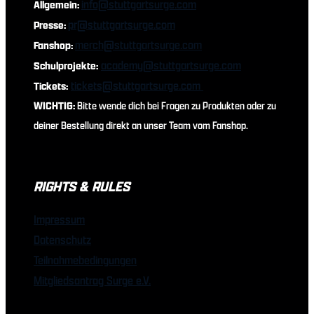
info@stuttgartsurge.com
Allgemein:
pr@stuttgartsurge.com
Presse:
merch@stuttgartsurge.com
Fanshop:
academy@stuttgartsurge.com
Schulprojekte:
tickets@stuttgartsurge.com
Tickets:
WICHTIG:
Bitte wende dich bei Fragen zu Produkten oder zu
deiner Bestellung direkt an unser Team vom Fanshop.
RIGHTS & RULES
Impressum
Datenschutz
Teilnahmebedingungen
Mitgliedsantrag Surge e.V.