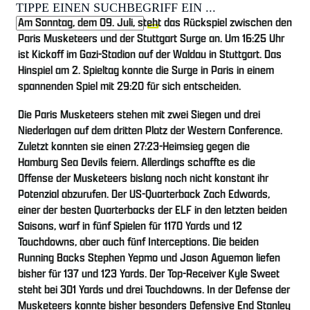
TIPPE EINEN SUCHBEGRIFF EIN ...
Am Sonntag, dem 09. Juli, steht das Rückspiel zwischen den
Paris Musketeers und der Stuttgart Surge an. Um 16:25 Uhr
ist Kickoff im Gazi-Stadion auf der Waldau in Stuttgart. Das
Hinspiel am 2. Spieltag konnte die Surge in Paris in einem
spannenden Spiel mit 29:20 für sich entscheiden.
Die Paris Musketeers stehen mit zwei Siegen und drei
Niederlagen auf dem dritten Platz der Western Conference.
Zuletzt konnten sie einen 27:23-Heimsieg gegen die
Hamburg Sea Devils feiern. Allerdings schaffte es die
Offense der Musketeers bislang noch nicht konstant ihr
Potenzial abzurufen. Der US-Quarterback Zach Edwards,
einer der besten Quarterbacks der ELF in den letzten beiden
Saisons, warf in fünf Spielen für 1170 Yards und 12
Touchdowns, aber auch fünf Interceptions. Die beiden
Running Backs Stephen Yepmo und Jason Aguemon liefen
bisher für 137 und 123 Yards. Der Top-Receiver Kyle Sweet
steht bei 301 Yards und drei Touchdowns. In der Defense der
Musketeers konnte bisher besonders Defensive End Stanley