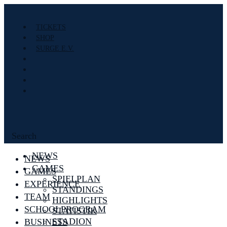
TICKETS
SHOP
SURGE E.V.
Search
NEWS
NEWS
GAMES
GAMES
SPIELPLAN
EXPERIENCE
STANDINGS
TEAM
HIGHLIGHTS
SCHOOLPROGRAM
STATISTIK
STADION
BUSINESS