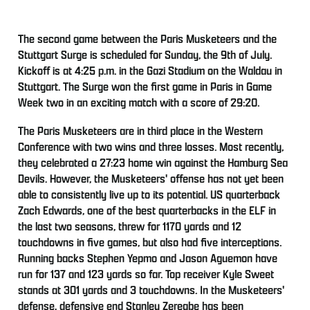
The second game between the Paris Musketeers and the
Stuttgart Surge is scheduled for Sunday, the 9th of July.
Kickoff is at 4:25 p.m. in the Gazi Stadium on the Waldau in
Stuttgart. The Surge won the first game in Paris in Game
Week two in an exciting match with a score of 29:20.
The Paris Musketeers are in third place in the Western
Conference with two wins and three losses. Most recently,
they celebrated a 27:23 home win against the Hamburg Sea
Devils. However, the Musketeers' offense has not yet been
able to consistently live up to its potential. US quarterback
Zach Edwards, one of the best quarterbacks in the ELF in
the last two seasons, threw for 1170 yards and 12
touchdowns in five games, but also had five interceptions.
Running backs Stephen Yepmo and Jason Aguemon have
run for 137 and 123 yards so far. Top receiver Kyle Sweet
stands at 301 yards and 3 touchdowns. In the Musketeers'
defense, defensive end Stanley Zeregbe has been