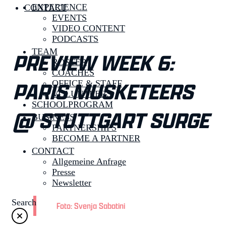
EXPERIENCE
CONTACT
EVENTS
VIDEO CONTENT
PODCASTS
TEAM
PREVIEW WEEK 6:
ROSTER
COACHES
PARIS MUSKETEERS
OFFICE & STAFF
VOLUNTEERS
SCHOOLPROGRAM
@ STUTTGART SURGE
BUSINESS
PARTNERSHIPS
BECOME A PARTNER
CONTACT
Allgemeine Anfrage
Presse
Newsletter
Search
Foto: Svenja Sabatini