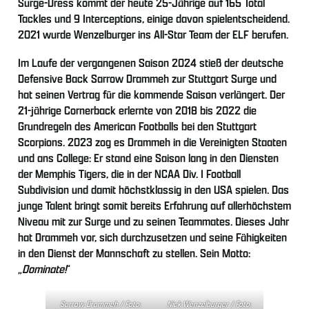
Surge-Dress kommt der heute 25-Jährige auf 165 Total
Tackles und 9 Interceptions, einige davon spielentscheidend.
2021 wurde Wenzelburger ins All-Star Team der ELF berufen.
Im Laufe der vergangenen Saison 2024 stieß der deutsche
Defensive Back Sarrow Drammeh zur Stuttgart Surge und
hat seinen Vertrag für die kommende Saison verlängert. Der
21-jährige Cornerback erlernte von 2018 bis 2022 die
Grundregeln des American Footballs bei den Stuttgart
Scorpions. 2023 zog es Drammeh in die Vereinigten Staaten
und ans College: Er stand eine Saison lang in den Diensten
der Memphis Tigers, die in der NCAA Div. I Football
Subdivision und damit höchstklassig in den USA spielen. Das
junge Talent bringt somit bereits Erfahrung auf allerhöchstem
Niveau mit zur Surge und zu seinen Teammates. Dieses Jahr
hat Drammeh vor, sich durchzusetzen und seine Fähigkeiten
in den Dienst der Mannschaft zu stellen. Sein Motto:
„
Dominate!
“
Sarrow Drammeh / Foto:
Nick Wenzelburger / Foto: