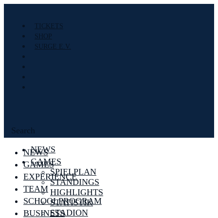
TICKETS
SHOP
SURGE E.V.
Search
NEWS
NEWS
GAMES
GAMES
SPIELPLAN
EXPERIENCE
STANDINGS
TEAM
HIGHLIGHTS
SCHOOLPROGRAM
STATISTIK
STADION
BUSINESS