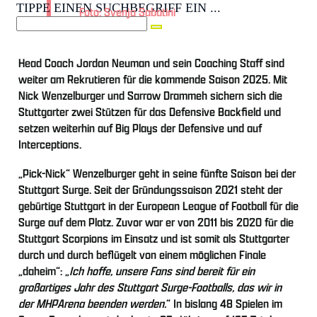
TIPPE EINEN SUCHBEGRIFF EIN ...
Foto: Svenja Sabatini
Head Coach Jordan Neuman und sein Coaching Staff sind
weiter am Rekrutieren für die kommende Saison 2025. Mit
Nick Wenzelburger und Sarrow Drammeh sichern sich die
Stuttgarter zwei Stützen für das Defensive Backfield und
setzen weiterhin auf Big Plays der Defensive und auf
Interceptions.
„Pick-Nick“ Wenzelburger geht in seine fünfte Saison bei der
Stuttgart Surge. Seit der Gründungssaison 2021 steht der
gebürtige Stuttgart in der European League of Football für die
Surge auf dem Platz. Zuvor war er von 2011 bis 2020 für die
Stuttgart Scorpions im Einsatz und ist somit als Stuttgarter
durch und durch beflügelt von einem möglichen Finale
„daheim“: „
Ich hoffe, unsere Fans sind bereit für ein
großartiges Jahr des Stuttgart Surge-Footballs, das wir in
der MHPArena beenden werden.
“ In bislang 48 Spielen im