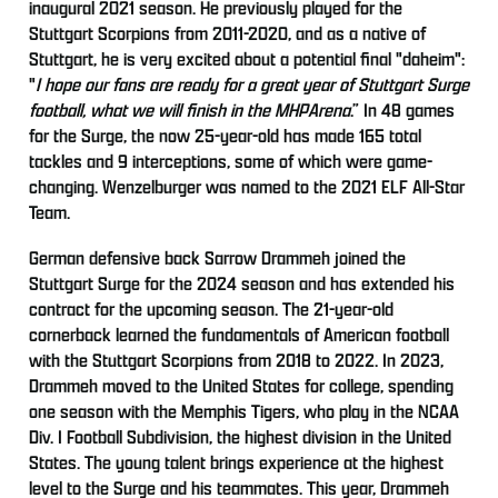
inaugural 2021 season. He previously played for the
Stuttgart Scorpions from 2011-2020, and as a native of
Stuttgart, he is very excited about a potential final "daheim":
"
I hope our fans are ready for a great year of Stuttgart Surge
football, what we will finish in the MHPArena
.” In 48 games
for the Surge, the now 25-year-old has made 165 total
tackles and 9 interceptions, some of which were game-
changing. Wenzelburger was named to the 2021 ELF All-Star
Team.
German defensive back Sarrow Drammeh joined the
Stuttgart Surge for the 2024 season and has extended his
contract for the upcoming season. The 21-year-old
cornerback learned the fundamentals of American football
with the Stuttgart Scorpions from 2018 to 2022. In 2023,
Drammeh moved to the United States for college, spending
one season with the Memphis Tigers, who play in the NCAA
Div. I Football Subdivision, the highest division in the United
States. The young talent brings experience at the highest
level to the Surge and his teammates. This year, Drammeh