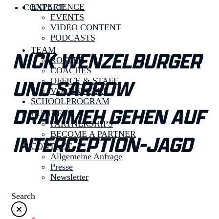
EXPERIENCE
CONTACT
EVENTS
VIDEO CONTENT
PODCASTS
TEAM
NICK WENZELBURGER
ROSTER
COACHES
UND SARROW
OFFICE & STAFF
VOLUNTEERS
SCHOOLPROGRAM
DRAMMEH GEHEN AUF
BUSINESS
PARTNERSHIPS
BECOME A PARTNER
INTERCEPTION-JAGD
CONTACT
Allgemeine Anfrage
Presse
Newsletter
Search