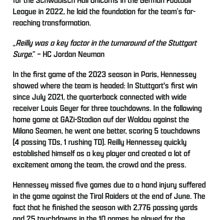
League in 2022, he laid the foundation for the team’s far-
reaching transformation.
„
Reilly was a key factor in the turnaround of the Stuttgart
Surge
.“ – HC Jordan Neuman
In the first game of the 2023 season in Paris, Hennessey
showed where the team is headed: In Stuttgart's first win
since July 2021, the quarterback connected with wide
receiver Louis Geyer for three touchdowns. In the following
home game at GAZi-Stadion auf der Waldau against the
Milano Seamen, he went one better, scoring 5 touchdowns
(4 passing TDs, 1 rushing TD). Reilly Hennessey quickly
established himself as a key player and created a lot of
excitement among the team, the crowd and the press.
Hennessey missed five games due to a hand injury suffered
in the game against the Tirol Raiders at the end of June. The
fact that he finished the season with 2,776 passing yards
and 25 touchdowns in the 10 games he played for the