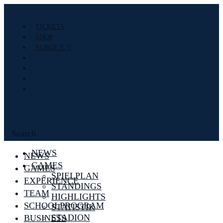
TICKETS
SHOP
SURGE E.V.
Search
NEWS
NEWS
GAMES
GAMES
SPIELPLAN
EXPERIENCE
STANDINGS
TEAM
HIGHLIGHTS
SCHOOLPROGRAM
STATISTIK
STADION
BUSINESS