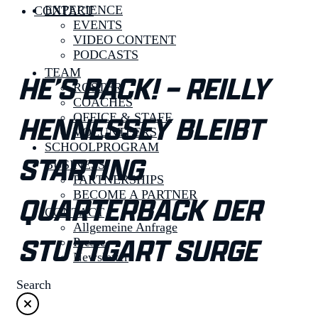
EXPERIENCE
CONTACT
EVENTS
VIDEO CONTENT
PODCASTS
TEAM
HE’S BACK! – REILLY
ROSTER
COACHES
HENNESSEY BLEIBT
OFFICE & STAFF
VOLUNTEERS
SCHOOLPROGRAM
STARTING
BUSINESS
PARTNERSHIPS
BECOME A PARTNER
QUARTERBACK DER
CONTACT
Allgemeine Anfrage
STUTTGART SURGE
Presse
Newsletter
Search