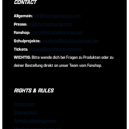
CONTACT
info@stuttgartsurge.com
Allgemein:
pr@stuttgartsurge.com
Presse:
merch@stuttgartsurge.com
Fanshop:
academy@stuttgartsurge.com
Schulprojekte:
tickets@stuttgartsurge.com
Tickets:
WICHTIG:
Bitte wende dich bei Fragen zu Produkten oder zu
deiner Bestellung direkt an unser Team vom Fanshop.
RIGHTS & RULES
Impressum
Datenschutz
Teilnahmebedingungen
Mitgliedsantrag Surge e.V.