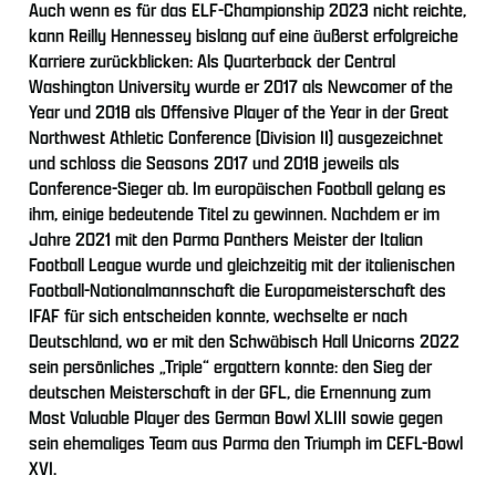
Auch wenn es für das ELF-Championship 2023 nicht reichte,
kann Reilly Hennessey bislang auf eine äußerst erfolgreiche
Karriere zurückblicken: Als Quarterback der Central
Washington University wurde er 2017 als Newcomer of the
Year und 2018 als Offensive Player of the Year in der Great
Northwest Athletic Conference (Division II) ausgezeichnet
und schloss die Seasons 2017 und 2018 jeweils als
Conference-Sieger ab. Im europäischen Football gelang es
ihm, einige bedeutende Titel zu gewinnen. Nachdem er im
Jahre 2021 mit den Parma Panthers Meister der Italian
Football League wurde und gleichzeitig mit der italienischen
Football-Nationalmannschaft die Europameisterschaft des
IFAF für sich entscheiden konnte, wechselte er nach
Deutschland, wo er mit den Schwäbisch Hall Unicorns 2022
sein persönliches „Triple“ ergattern konnte: den Sieg der
deutschen Meisterschaft in der GFL, die Ernennung zum
Most Valuable Player des German Bowl XLIII sowie gegen
sein ehemaliges Team aus Parma den Triumph im CEFL-Bowl
XVI.