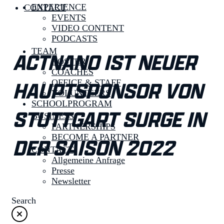
EXPERIENCE
CONTACT
EVENTS
VIDEO CONTENT
PODCASTS
TEAM
ACTNANO IST NEUER
ROSTER
COACHES
HAUPTSPONSOR VON
OFFICE & STAFF
VOLUNTEERS
SCHOOLPROGRAM
STUTTGART SURGE IN
BUSINESS
PARTNERSHIPS
BECOME A PARTNER
DER SAISON 2022
CONTACT
Allgemeine Anfrage
Presse
Newsletter
Search