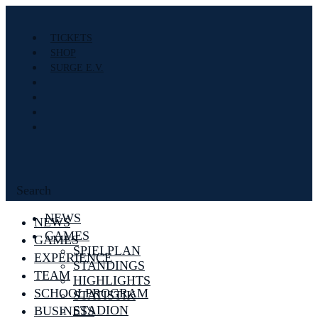
TICKETS
SHOP
SURGE E.V.
Search
NEWS
NEWS
GAMES
GAMES
SPIELPLAN
EXPERIENCE
STANDINGS
TEAM
HIGHLIGHTS
SCHOOLPROGRAM
STATISTIK
STADION
BUSINESS