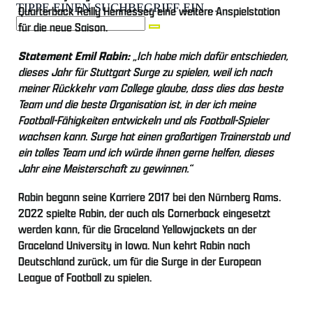
TIPPE EINEN SUCHBEGRIFF EIN ...
Quarterback Reilly Hennessey eine weitere Anspielstation
für die neue Saison.
Statement Emil Rabin:
„Ich habe mich dafür entschieden,
dieses Jahr für Stuttgart Surge zu spielen, weil ich nach
meiner Rückkehr vom College glaube, dass dies das beste
Team und die beste Organisation ist, in der ich meine
Football-Fähigkeiten entwickeln und als Football-Spieler
wachsen kann. Surge hat einen großartigen Trainerstab und
ein tolles Team und ich würde ihnen gerne helfen, dieses
Jahr eine Meisterschaft zu gewinnen.“
Rabin begann seine Karriere 2017 bei den Nürnberg Rams.
2022 spielte Rabin, der auch als Cornerback eingesetzt
werden kann, für die Graceland Yellowjackets an der
Graceland University in Iowa. Nun kehrt Rabin nach
Deutschland zurück, um für die Surge in der European
League of Football zu spielen.