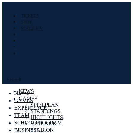
TICKETS
SHOP
SURGE E.V.
Search
NEWS
NEWS
GAMES
GAMES
SPIELPLAN
EXPERIENCE
STANDINGS
TEAM
HIGHLIGHTS
SCHOOLPROGRAM
STATISTIK
STADION
BUSINESS