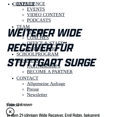
EXPERIENCE
CONTACT
EVENTS
VIDEO CONTENT
PODCASTS
TEAM
WEITERER WIDE
ROSTER
COACHES
RECEIVER FÜR
OFFICE & STAFF
VOLUNTEERS
SCHOOLPROGRAM
STUTTGART SURGE
BUSINESS
PARTNERSHIPS
BECOME A PARTNER
CONTACT
Allgemeine Anfrage
Presse
Newsletter
Foto: Unknown
Search
In dem 21-jährigen Wide Receiver, Emil Rabin, bekommt