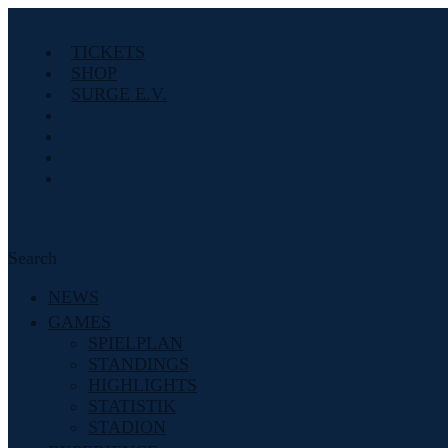
TICKETS
SHOP
SURGE E.V.
Search
NEWS
GAMES
SPIELPLAN
STANDINGS
HIGHLIGHTS
STATISTIK
STADION