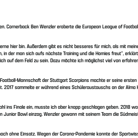
nnen. Cornerback Ben Wenzler eroberte die European League of Footba
h gerne hier bin. Außerdem gibt es nicht besseres für mich, als mit me
n der man sich aufs nächste Training und die Homies freut“, erklärt
ich auf dem Feld zu sein. Dazu möchte ich möglichst viel von erfahre
-Football-Mannschaft der Stuttgart Scorpions machte er seine ersten S
gut. 2017 sammelte er während eines Schüleraustauschs an der Alma 
 ins Finale ein, musste ich aber knapp geschlagen geben. 2018 war e
 Junior Bowl einzog. Wenzler gewann mit seinem Team die Südmeiste
r noch ohne Einsatz. Wegen der Corona-Pandemie konnte der Sportwi