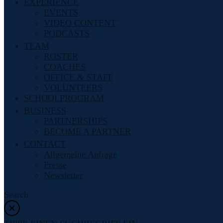
EXPERIENCE
EVENTS
VIDEO CONTENT
PODCASTS
TEAM
ROSTER
COACHES
OFFICE & STAFF
VOLUNTEERS
SCHOOLPROGRAM
BUSINESS
PARTNERSHIPS
BECOME A PARTNER
CONTACT
Allgemeine Anfrage
Presse
Newsletter
Search