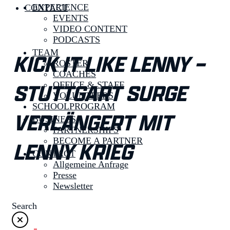
EXPERIENCE
CONTACT
EVENTS
VIDEO CONTENT
PODCASTS
TEAM
KICK IT LIKE LENNY –
ROSTER
COACHES
STUTTGART SURGE
OFFICE & STAFF
VOLUNTEERS
SCHOOLPROGRAM
VERLÄNGERT MIT
BUSINESS
PARTNERSHIPS
BECOME A PARTNER
LENNY KRIEG
CONTACT
Allgemeine Anfrage
Presse
Newsletter
Search