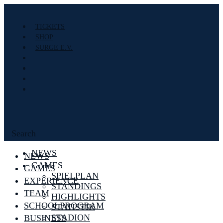
TICKETS
SHOP
SURGE E.V.
Search
NEWS
NEWS
GAMES
GAMES
SPIELPLAN
EXPERIENCE
STANDINGS
TEAM
HIGHLIGHTS
SCHOOLPROGRAM
STATISTIK
STADION
BUSINESS