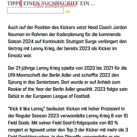
TIPPE EINEN SUCHBEGRIFF EIN ...
Foto: Svenja Sabatini
Auch auf der Position des Kickers setzt Head Coach Jordan
Neuman im Rahmen der Kaderplanung für die kommende
Saison 2024 auf Kontinuität: Stuttgart Surge verlängert den
Vertrag mit Lenny Krieg, der bereits 2023 als Kicker im
Einsatz war.
Der 21-jährige Lenny Krieg spielte von 2020 bis 2021 für die
U19-Mannschaft der Berlin Adler und schaffte 2022 den
Sprung in das Seniorteam. Dort wurde er auf Anhieb zum
Rookie of the Year der Berlin Adler gewählt. 2023 folgte sein
Debüt in der European League of Football.
"Kick it like Lenny" bedeutet: Kicken mit hoher Präzision! In
der Regular Season 2023 verwandelte Lenny Krieg 8 von 10
Field Goals. Mit seiner Field Goal-Erfolgsquote von 80 %
rangiert er ligaweit unter den Top 3 der Kicker mit mehr als 3
Field Goal-Versuchen. In den Playoffs verwandelte er ein