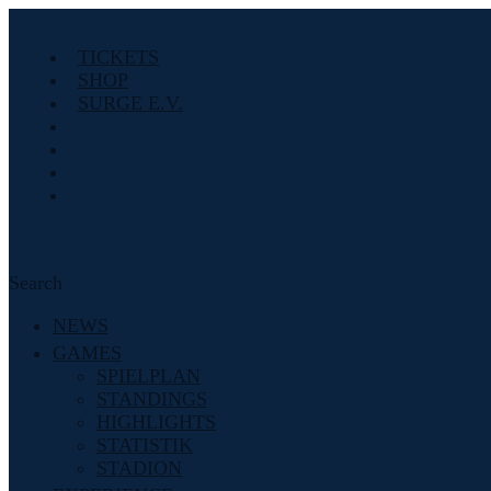
TICKETS
SHOP
SURGE E.V.
Search
NEWS
GAMES
SPIELPLAN
STANDINGS
HIGHLIGHTS
STATISTIK
STADION