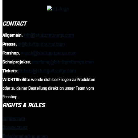
CONTACT
info@stuttgartsurge.com
Allgemein:
pr@stuttgartsurge.com
Presse:
merch@stuttgartsurge.com
Fanshop:
academy@stuttgartsurge.com
Schulprojekte:
tickets@stuttgartsurge.com
Tickets:
WICHTIG:
Bitte wende dich bei Fragen zu Produkten
oder zu deiner Bestellung direkt an unser Team vom
Fanshop.
RIGHTS & RULES
Impressum
Datenschutz
Teilnahmebedingungen