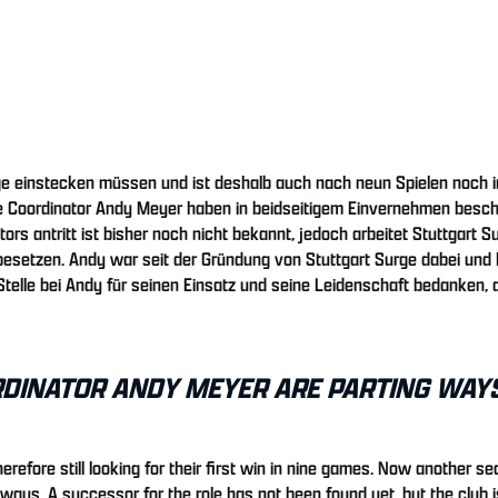
ge einstecken müssen und ist deshalb auch nach neun Spielen noch 
ve Coordinator Andy Meyer haben in beidseitigem Einvernehmen besch
s antritt ist bisher noch nicht bekannt, jedoch arbeitet Stuttgart S
setzen. Andy war seit der Gründung von Stuttgart Surge dabei und h
telle bei Andy für seinen Einsatz und seine Leidenschaft bedanken, d
RDINATOR ANDY MEYER ARE PARTING WAY
refore still looking for their first win in nine games. Now another s
ys. A successor for the role has not been found yet, but the club i