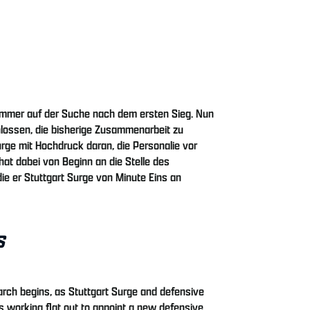
immer auf der Suche nach dem ersten Sieg. Nun
lossen, die bisherige Zusammenarbeit zu
urge mit Hochdruck daran, die Personalie vor
at dabei von Beginn an die Stelle des
ie er Stuttgart Surge von Minute Eins an
S
earch begins, as Stuttgart Surge and defensive
s working flat out to appoint a new defensive