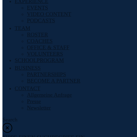
EXPERIENCE
EVENTS
VIDEO CONTENT
PODCASTS
TEAM
ROSTER
COACHES
OFFICE & STAFF
VOLUNTEERS
SCHOOLPROGRAM
BUSINESS
PARTNERSHIPS
BECOME A PARTNER
CONTACT
Allgemeine Anfrage
Presse
Newsletter
Search