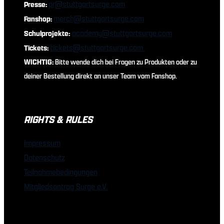
pr@stuttgartsurge.com
Presse:
merch@stuttgartsurge.com
Fanshop:
academy@stuttgartsurge.com
Schulprojekte:
tickets@stuttgartsurge.com
Tickets:
WICHTIG:
Bitte wende dich bei Fragen zu Produkten oder zu
deiner Bestellung direkt an unser Team vom Fanshop.
RIGHTS & RULES
Impressum
Datenschutz
Teilnahmebedingungen
Mitgliedsantrag Surge e.V.