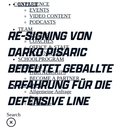
EXPERIENCE
CONTACT
EVENTS
VIDEO CONTENT
PODCASTS
TEAM
RE-SIGNING VON
ROSTER
COACHES
DARKO PISARIC
OFFICE & STAFF
VOLUNTEERS
SCHOOLPROGRAM
BEDEUTET GEBALLTE
BUSINESS
PARTNERSHIPS
BECOME A PARTNER
ERFAHRUNG FÜR DIE
CONTACT
Allgemeine Anfrage
DEFENSIVE LINE
Presse
Newsletter
Search