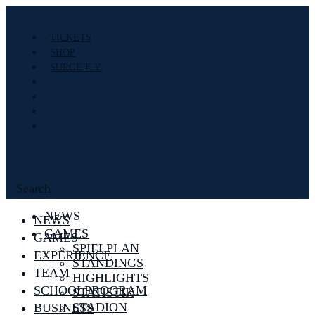
TICKETS
SHOP
SURGE E.V.
Search
NEWS
NEWS
GAMES
GAMES
SPIELPLAN
EXPERIENCE
STANDINGS
TEAM
HIGHLIGHTS
SCHOOLPROGRAM
STATISTIK
STADION
BUSINESS