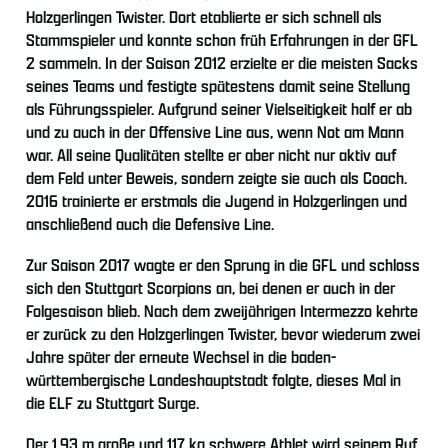
Holzgerlingen Twister. Dort etablierte er sich schnell als
Stammspieler und konnte schon früh Erfahrungen in der GFL
2 sammeln. In der Saison 2012 erzielte er die meisten Sacks
seines Teams und festigte spätestens damit seine Stellung
als Führungsspieler. Aufgrund seiner Vielseitigkeit half er ab
und zu auch in der Offensive Line aus, wenn Not am Mann
war. All seine Qualitäten stellte er aber nicht nur aktiv auf
dem Feld unter Beweis, sondern zeigte sie auch als Coach.
2016 trainierte er erstmals die Jugend in Holzgerlingen und
anschließend auch die Defensive Line.
Zur Saison 2017 wagte er den Sprung in die GFL und schloss
sich den Stuttgart Scorpions an, bei denen er auch in der
Folgesaison blieb. Nach dem zweijährigen Intermezzo kehrte
er zurück zu den Holzgerlingen Twister, bevor wiederum zwei
Jahre später der erneute Wechsel in die baden-
württembergische Landeshauptstadt folgte, dieses Mal in
die ELF zu Stuttgart Surge.
Der 1,93 m große und 117 kg schwere Athlet wird seinem Ruf