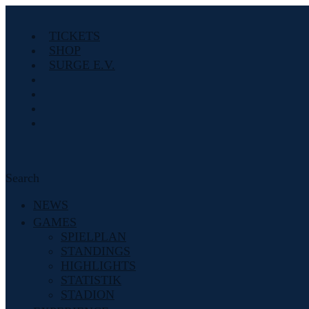
TICKETS
SHOP
SURGE E.V.
Search
NEWS
GAMES
SPIELPLAN
STANDINGS
HIGHLIGHTS
STATISTIK
STADION