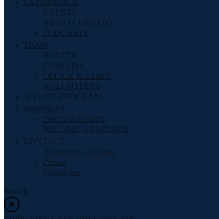
EXPERIENCE
EVENTS
VIDEO CONTENT
PODCASTS
TEAM
ROSTER
COACHES
OFFICE & STAFF
VOLUNTEERS
SCHOOLPROGRAM
BUSINESS
PARTNERSHIPS
BECOME A PARTNER
CONTACT
Allgemeine Anfrage
Presse
Newsletter
Search