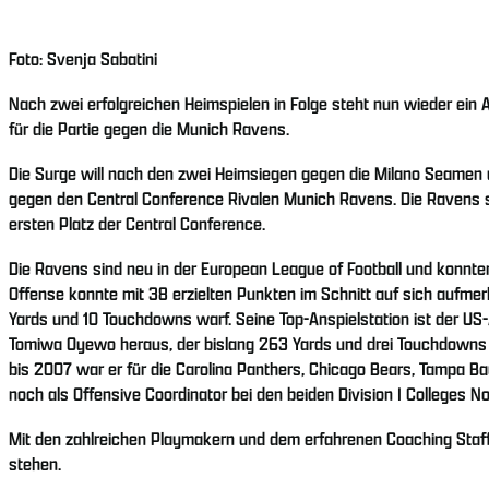
Foto: Svenja Sabatini
Nach zwei erfolgreichen Heimspielen in Folge steht nun wieder ein 
für die Partie gegen die Munich Ravens.
Die Surge will nach den zwei Heimsiegen gegen die Milano Seamen u
gegen den Central Conference Rivalen Munich Ravens. Die Ravens ste
ersten Platz der Central Conference.
Die Ravens sind neu in der European League of Football und konnten 
Offense konnte mit 38 erzielten Punkten im Schnitt auf sich aufme
Yards und 10 Touchdowns warf. Seine Top-Anspielstation ist der US-
Tomiwa Oyewo heraus, der bislang 263 Yards und drei Touchdowns e
bis 2007 war er für die Carolina Panthers, Chicago Bears, Tampa B
noch als Offensive Coordinator bei den beiden Division I Colleges N
Mit den zahlreichen Playmakern und dem erfahrenen Coaching Staff 
stehen.