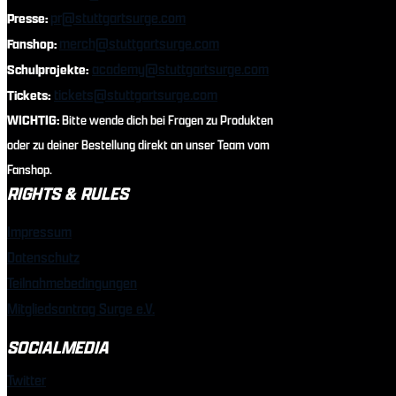
pr@stuttgartsurge.com
Presse:
merch@stuttgartsurge.com
Fanshop:
academy@stuttgartsurge.com
Schulprojekte:
tickets@stuttgartsurge.com
Tickets:
WICHTIG:
Bitte wende dich bei Fragen zu Produkten
oder zu deiner Bestellung direkt an unser Team vom
Fanshop.
RIGHTS & RULES
Impressum
Datenschutz
Teilnahmebedingungen
Mitgliedsantrag Surge e.V.
SOCIALMEDIA
Twitter