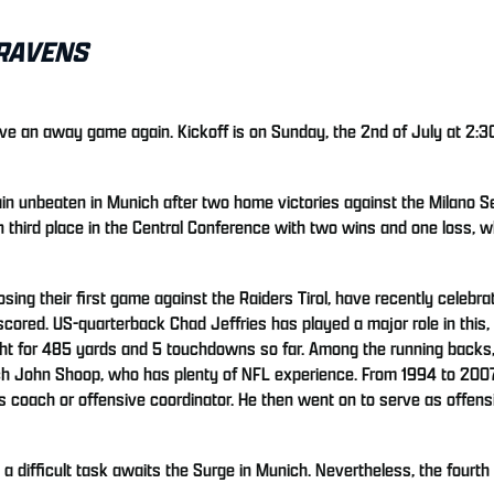
RAVENS
e an away game again. Kickoff is on Sunday, the 2nd of July at 2:30
ain unbeaten in Munich after two home victories against the Milano S
third place in the Central Conference with two wins and one loss, whi
ing their first game against the Raiders Tirol, have recently celebrat
 scored. US-quarterback Chad Jeffries has played a major role in thi
ught for 485 yards and 5 touchdowns so far. Among the running back
h John Shoop, who has plenty of NFL experience. From 1994 to 2007
ach or offensive coordinator. He then went on to serve as offensive
difficult task awaits the Surge in Munich. Nevertheless, the fourth w