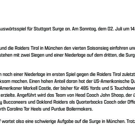
Auswärtsspiel für Stuttgart Surge an. Am Sonntag, dem 02. Juli um 14:
nd die Raiders Tirol in München den vierten Saisonsieg einfahren un
hen mit zwei Siegen und einer Niederlage auf dem dritten, die Surge
nach einer Niederlage im ersten Spiel gegen die Raiders Tirol zuletzt
rksam machen. Einen hohen Anteil daran hat der US-Amerikanische Qu
Amerikaner Markell Castle, der bisher für 485 Yards und 5 Touchdown
rzielte. Angeführt wird das Team von Head Coach John Shoop, der üb
ay Buccaneers und Oakland Raiders als Quarterbacks Coach oder Offen
orth Carolina Tar Heels und Purdue Boilermakers.
wartet also eine schwierige Aufgabe auf die Surge in München. Trotz