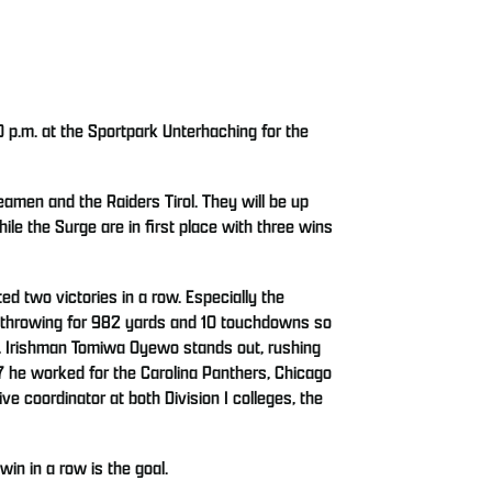
 p.m. at the Sportpark Unterhaching for the
eamen and the Raiders Tirol. They will be up
le the Surge are in first place with three wins
ed two victories in a row. Especially the
s, throwing for 982 yards and 10 touchdowns so
s, Irishman Tomiwa Oyewo stands out, rushing
 he worked for the Carolina Panthers, Chicago
 coordinator at both Division I colleges, the
in in a row is the goal.