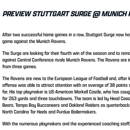
PREVIEW STUTTGART SURGE @ MUNICH 
After two successful home games in a row, Stuttgart Surge now hav
game against the Munich Ravens.
The Surge are looking for their fourth win of the season and to rem
against Central Conference rivals Munich Ravens. The Ravens are in 
from three games.
The Ravens are new to the European League of Football and, after los
offense was able to attract attention with an average of 38 points
far. His top playmaker is US-American Markell Castle, who has ca
for 263 yards and three touchdowns. The team is led by Head Coac
Bears, Tampa Bay Buccaneers and Oakland Raiders as quarterbacks co
North Carolina Tar Heels and Purdue Boilermakers.
With the numerous playmakers and the experienced coaching staff, a 