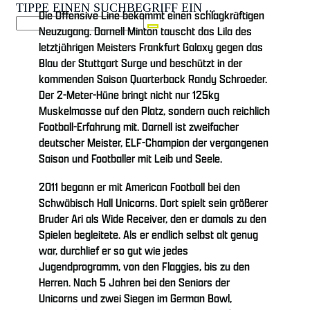
TIPPE EINEN SUCHBEGRIFF EIN ...
Die Offensive Line bekommt einen schlagkräftigen
Neuzugang. Darnell Minton tauscht das Lila des
letztjährigen Meisters Frankfurt Galaxy gegen das
Blau der Stuttgart Surge und beschützt in der
kommenden Saison Quarterback Randy Schroeder.
Der 2-Meter-Hüne bringt nicht nur 125kg
Muskelmasse auf den Platz, sondern auch reichlich
Football-Erfahrung mit. Darnell ist zweifacher
deutscher Meister, ELF-Champion der vergangenen
Saison und Footballer mit Leib und Seele.
2011 begann er mit American Football bei den
Schwäbisch Hall Unicorns. Dort spielt sein größerer
Bruder Ari als Wide Receiver, den er damals zu den
Spielen begleitete. Als er endlich selbst alt genug
war, durchlief er so gut wie jedes
Jugendprogramm, von den Flaggies, bis zu den
Herren. Nach 5 Jahren bei den Seniors der
Unicorns und zwei Siegen im German Bowl,