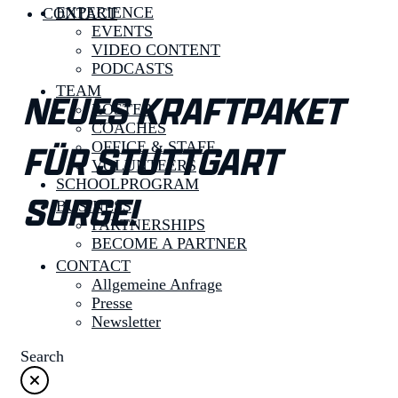
EXPERIENCE
CONTACT
EVENTS
VIDEO CONTENT
PODCASTS
TEAM
NEUES KRAFTPAKET
ROSTER
COACHES
FÜR STUTTGART
OFFICE & STAFF
VOLUNTEERS
SCHOOLPROGRAM
SURGE!
BUSINESS
PARTNERSHIPS
BECOME A PARTNER
CONTACT
Allgemeine Anfrage
Presse
Newsletter
Search