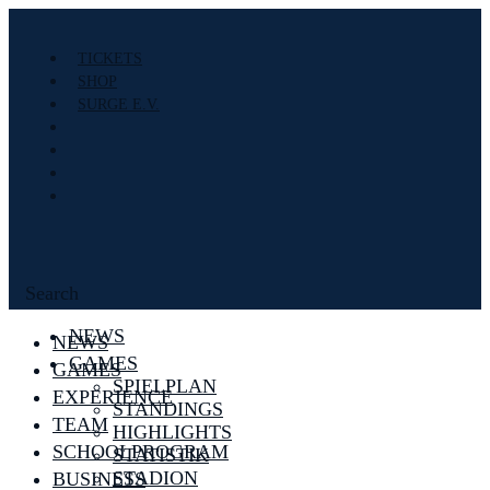
TICKETS
SHOP
SURGE E.V.
Search
NEWS
NEWS
GAMES
GAMES
SPIELPLAN
EXPERIENCE
STANDINGS
TEAM
HIGHLIGHTS
SCHOOLPROGRAM
STATISTIK
STADION
BUSINESS