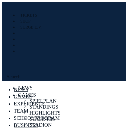
TICKETS
SHOP
SURGE E.V.
Search
NEWS
NEWS
GAMES
GAMES
SPIELPLAN
EXPERIENCE
STANDINGS
TEAM
HIGHLIGHTS
SCHOOLPROGRAM
STATISTIK
STADION
BUSINESS