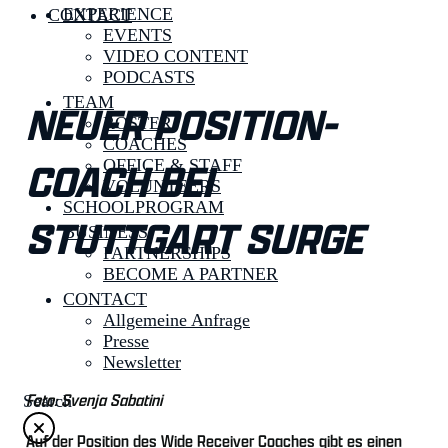
EXPERIENCE
CONTACT
EVENTS
VIDEO CONTENT
PODCASTS
TEAM
NEUER POSITION-
ROSTER
COACHES
COACH BEI
OFFICE & STAFF
VOLUNTEERS
SCHOOLPROGRAM
STUTTGART SURGE
BUSINESS
PARTNERSHIPS
BECOME A PARTNER
CONTACT
Allgemeine Anfrage
Presse
Newsletter
Foto: Svenja Sabatini
Search
Auf der Position des Wide Receiver Coaches gibt es einen