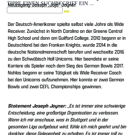
TIPPE EINEN SUCHBEGRIFF EIN ...
Neuzugang: Joseph „Jojo“ Joyner.
Der Deutsch-Amerikaner spielte selbst viele Jahre als Wide
Receiver. Zunächst in North Carolina an der Greene Central
High School und dann am Guilford College. 2010 begann er in
Deutschland bei den Franken Knights, wurde 2014 in die
deutsche Nationalmannschaft berufen und wechselte 2016
zu den Schwäbisch Hall Unicorns. Hier beendete er seine
Karriere als Spieler nach dem Sieg des German Bowls 2017.
Nahlos begann er seine Tätigkeit als Wide Receiver Coach
bei den Unicorns aufzunehmen. Hier konnte er zwei German
Bowls und zwei CEFL Championships gewinnen.
Statement Joseph Joyner:
„Es ist immer eine schwierige
Entscheidung, eine großartige Organisation zu verlassen.
Wenn ich mir anschaue, was in Stuttgart und in der
gesamten Liga aufgebaut wird, fühle ich mich geehrt und bin
dankbar, diese Gelegenheit zu erhalten. Es ist immer toll zu