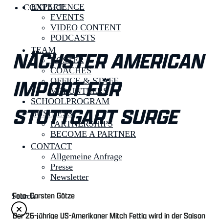
EXPERIENCE
CONTACT
EVENTS
VIDEO CONTENT
PODCASTS
TEAM
NÄCHSTER AMERICAN
ROSTER
COACHES
IMPORT FÜR
OFFICE & STAFF
VOLUNTEERS
SCHOOLPROGRAM
STUTTGART SURGE
BUSINESS
PARTNERSHIPS
BECOME A PARTNER
CONTACT
Allgemeine Anfrage
Presse
Newsletter
Foto: Carsten Götze
Search
Der 26-jährige US-Amerikaner Mitch Fettig wird in der Saison