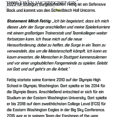
TIPPE EINEN SUCHBEGRIFF EIN ...
2023 für Stuttgart Surgeauflaufen. Fettig ist ein Defensive
Back und kommt von den Schwäbisch Hall Unicorns.
Statement Mitch Fettig:
„Ich bin begeistert, dass ich mich
dieses Jahr der Surge anschließen und meine Spielerkarriere
mit einem großartigen Trainerstab und Teamkollegen weiter
fortsetzen kann. Ich freue mich auf die neue
Herausforderung, dabei zu helfen, die Surge in ein Team zu
verwandeln, das um die Meisterschaft kämpft. Ich kann es
kaum erwarten, die Menschen in Stuttgart kennenzulernen
und vor einer unglaublichen Fangemeinde zu spielen. Gelobt
sei Gott und auf geht's an die Arbeit.“
Fettig startete seine Karriere 2010 auf der Olympia High
School in Olympia, Washington. Dort spielte er bis 2014 für
die Olympia Bears. Anschließend entschied er sich für ein
Studium an der Eastern Washington University. Dort spielte
er bis 2018 auf dem zweithöchsten College Level (FCS) für
die Eastern Washington Eagles in der Big Sky Conference.
2015 war er in seinem Team der Freshman of the year.