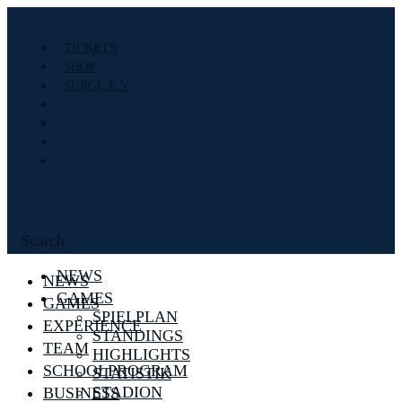
TICKETS
SHOP
SURGE E.V.
Search
NEWS
NEWS
GAMES
GAMES
SPIELPLAN
EXPERIENCE
STANDINGS
TEAM
HIGHLIGHTS
SCHOOLPROGRAM
STATISTIK
STADION
BUSINESS