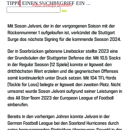
TIPPE EINEN SUCHBEGRIFF EIN ...
Foto: Svenja Sabatini
Mit Sasan Jelvani, der in der vergangenen Saison mit der
Rückennummer 1 aufgelaufen ist, verkündet die Stuttgart
Surge das nächste Signing für die kommende Season 2024.
Der in Saarbrücken geborene Linebacker stellte 2023 eine
der Grundsäulen der Stuttgarter Defense dar. Mit 10,5 Sacks
in der Regular Season (12 Spiele) konnte er ligaweit den
dritthöchsten Wert erzielen und die gegnerischen Offenses
somit kontinuierlich unter Druck setzen. Mit 104 TFL-Yards
(Tackle for Loss) belegte er ligaweit den zweiten Platz. Nicht
umsonst wurde Sasan Jelvani aufgrund seiner Leistungen in
das All Star-Team 2023 der European League of Football
einberufen.
Bereits in den vorherigen Jahren konnte Jelvani in der
German Football League bei den Saarland Hurricanes durch
seine herausragenden Statistiken überzeugen: Sowohl in der