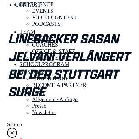
EXPERIENCE
CONTACT
EVENTS
VIDEO CONTENT
PODCASTS
TEAM
LINEBACKER SASAN
ROSTER
COACHES
JELVANI VERLÄNGERT
OFFICE & STAFF
VOLUNTEERS
SCHOOLPROGRAM
BEI DER STUTTGART
BUSINESS
PARTNERSHIPS
BECOME A PARTNER
SURGE
CONTACT
Allgemeine Anfrage
Presse
Newsletter
Search