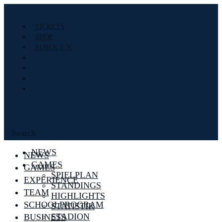
TICKETS
SHOP
SURGE E.V.
Search
NEWS
NEWS
GAMES
GAMES
SPIELPLAN
EXPERIENCE
STANDINGS
TEAM
HIGHLIGHTS
SCHOOLPROGRAM
STATISTIK
STADION
BUSINESS