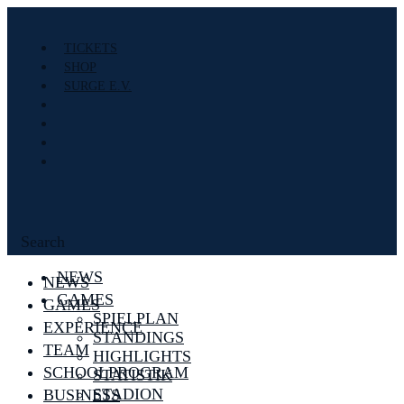
TICKETS
SHOP
SURGE E.V.
Search
NEWS
NEWS
GAMES
GAMES
SPIELPLAN
EXPERIENCE
STANDINGS
TEAM
HIGHLIGHTS
SCHOOLPROGRAM
STATISTIK
STADION
BUSINESS