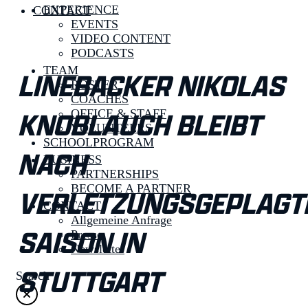
EXPERIENCE
CONTACT
EVENTS
VIDEO CONTENT
PODCASTS
TEAM
LINEBACKER NIKOLAS
ROSTER
COACHES
KNOBLAUCH BLEIBT
OFFICE & STAFF
VOLUNTEERS
SCHOOLPROGRAM
NACH
BUSINESS
PARTNERSHIPS
BECOME A PARTNER
VERLETZUNGSGEPLAGT
CONTACT
Allgemeine Anfrage
SAISON IN
Presse
Newsletter
STUTTGART
Search