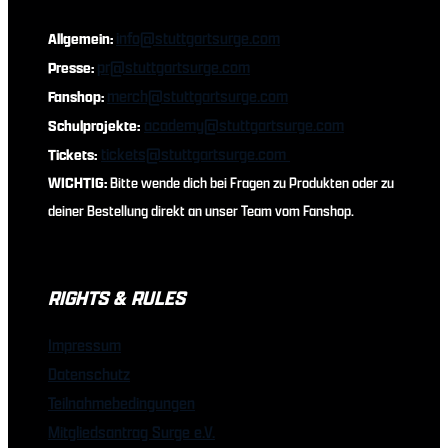
info@stuttgartsurge.com
Allgemein:
pr@stuttgartsurge.com
Presse:
merch@stuttgartsurge.com
Fanshop:
academy@stuttgartsurge.com
Schulprojekte:
tickets@stuttgartsurge.com
Tickets:
WICHTIG:
Bitte wende dich bei Fragen zu Produkten oder zu
deiner Bestellung direkt an unser Team vom Fanshop.
RIGHTS & RULES
Impressum
Datenschutz
Teilnahmebedingungen
Mitgliedsantrag Surge e.V.