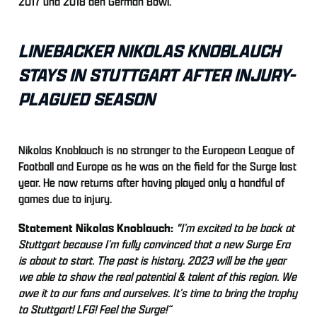
2017 und 2018 den German Bowl.
LINEBACKER NIKOLAS KNOBLAUCH
STAYS IN STUTTGART AFTER INJURY-
PLAGUED SEASON
Nikolas Knoblauch is no stranger to the European League of
Football and Europe as he was on the field for the Surge last
year. He now returns after having played only a handful of
games due to injury.
Statement Nikolas Knoblauch:
"I’m excited to be back at
Stuttgart because I’m fully convinced that a new Surge Era
is about to start. The past is history. 2023 will be the year
we able to show the real potential & talent of this region. We
owe it to our fans and ourselves. It’s time to bring the trophy
to Stuttgart! LFG! Feel the Surge!“