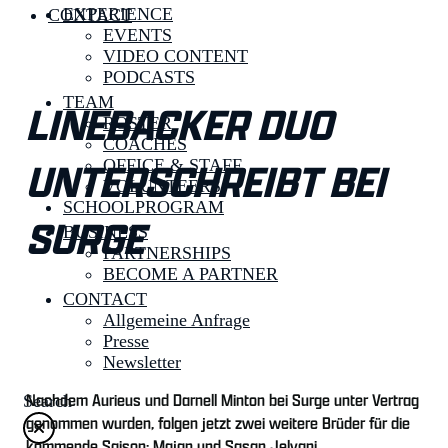
EXPERIENCE
CONTACT
EVENTS
VIDEO CONTENT
PODCASTS
TEAM
LINEBACKER DUO
ROSTER
COACHES
UNTERSCHREIBT BEI
OFFICE & STAFF
VOLUNTEERS
SCHOOLPROGRAM
SURGE
BUSINESS
PARTNERSHIPS
BECOME A PARTNER
CONTACT
Allgemeine Anfrage
Presse
Newsletter
Nachdem Aurieus und Darnell Minton bei Surge unter Vertrag
Search
genommen wurden, folgen jetzt zwei weitere Brüder für die
kommende Saison: Majan und Sasan Jelvani.