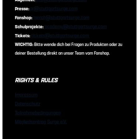
pr@stuttgartsurge.com
Presse:
merch@stuttgartsurge.com
Fanshop:
academy@stuttgartsurge.com
Schulprojekte:
tickets@stuttgartsurge.com
Tickets:
WICHTIG:
Bitte wende dich bei Fragen zu Produkten oder zu
deiner Bestellung direkt an unser Team vom Fanshop.
RIGHTS & RULES
Impressum
Datenschutz
Teilnahmebedingungen
Mitgliedsantrag Surge e.V.