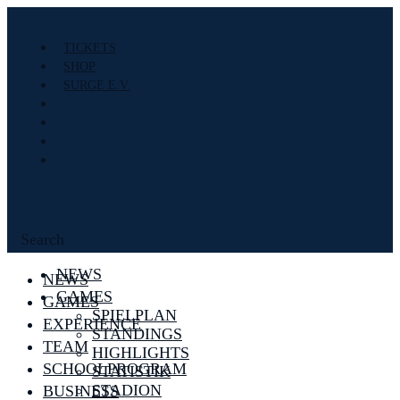
TICKETS
SHOP
SURGE E.V.
Search
NEWS
NEWS
GAMES
GAMES
SPIELPLAN
EXPERIENCE
STANDINGS
TEAM
HIGHLIGHTS
SCHOOLPROGRAM
STATISTIK
STADION
BUSINESS