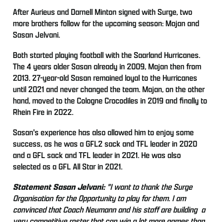
After Aurieus and Darnell Minton signed with Surge, two
more brothers follow for the upcoming season: Majan and
Sasan Jelvani.
Both started playing football with the Saarland Hurricanes.
The 4 years older Sasan already in 2009, Majan then from
2013. 27-year-old Sasan remained loyal to the Hurricanes
until 2021 and never changed the team. Majan, on the other
hand, moved to the Cologne Crocodiles in 2019 and finally to
Rhein Fire in 2022.
Sasan's experience has also allowed him to enjoy some
success, as he was a GFL2 sack and TFL leader in 2020
and a GFL sack and TFL leader in 2021. He was also
selected as a GFL All Star in 2021.
Statement Sasan Jelvani:
"I want to thank the Surge
Organisation for the Opportunity to play for them. I am
convinced that Coach Neumann and his staff are building a
very competitive roster that can win a lot more games than