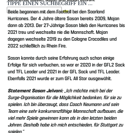
TIPPE EINEN SUCHBEGRIFF EIN ...
Beide begannen mit dem Football bei den Saarland
Hurricanes. Der 4 Jahre ältere Sasan bereits 2009, Majan
dann ab 2013. Der 27-Jährige Sasan blieb den Hurricanes bis
2021 treu und wechselte nie die Mannschaft. Majan
dagegen wechselte 2019 zu den Cologne Crocodiles und
2022 schließlich zu Rhein Fire.
Sasan konnte durch seine Erfahrung auch schon einige
Erfolge für sich verbuchen, so war er 2020 in der GFL2 Sack
und TFL Leader und 2021 in der GFL Sack und TFL Leader.
Ebenfalls 2021 wurde er zum GFL All Star ausgewählt.
Statement Sasan Jelvani:
„Ich möchte mich bei der
Surge-Organisation für die Möglichkeit bedanken, für sie zu
spielen. Ich bin überzeugt, dass Coach Neumann und sein
Team eine sehr konkurrenzfähige Mannschaft aufbauen, die
viel mehr Spiele gewinnen kann als in den letzten beiden
Jahren. Deshalb habe ich mich entschieden, für Stuttgart zu
spielen.“