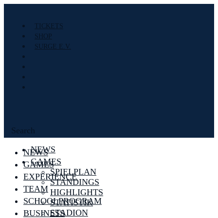
TICKETS
SHOP
SURGE E.V.
Search
NEWS
NEWS
GAMES
GAMES
SPIELPLAN
EXPERIENCE
STANDINGS
TEAM
HIGHLIGHTS
SCHOOLPROGRAM
STATISTIK
STADION
BUSINESS