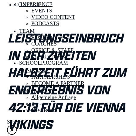
EXPERIENCE
CONTACT
EVENTS
VIDEO CONTENT
PODCASTS
TEAM
LEISTUNGSEINBRUCH
ROSTER
COACHES
IN DER ZWEITEN
OFFICE & STAFF
VOLUNTEERS
SCHOOLPROGRAM
HALBZEIT FÜHRT ZUM
BUSINESS
PARTNERSHIPS
BECOME A PARTNER
ENDERGEBNIS VON
CONTACT
Allgemeine Anfrage
42:13 FÜR DIE VIENNA
Presse
Newsletter
VIKINGS
Search