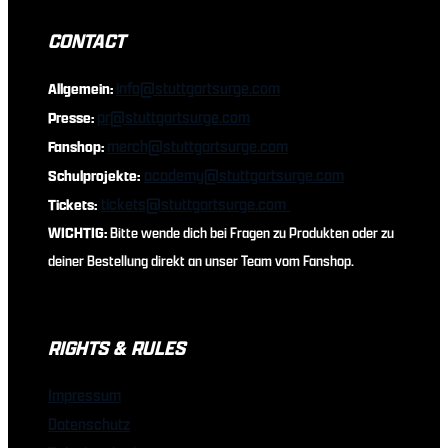
CONTACT
info@stuttgartsurge.com
Allgemein:
pr@stuttgartsurge.com
Presse:
merch@stuttgartsurge.com
Fanshop:
academy@stuttgartsurge.com
Schulprojekte:
tickets@stuttgartsurge.com
Tickets:
WICHTIG:
Bitte wende dich bei Fragen zu Produkten oder zu
deiner Bestellung direkt an unser Team vom Fanshop.
RIGHTS & RULES
Impressum
Datenschutz