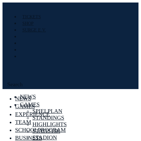
TICKETS
SHOP
SURGE E.V.
Search
NEWS
NEWS
GAMES
GAMES
SPIELPLAN
EXPERIENCE
STANDINGS
TEAM
HIGHLIGHTS
SCHOOLPROGRAM
STATISTIK
STADION
BUSINESS