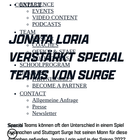
EXPERIENCE
CONTACT
EVENTS
VIDEO CONTENT
PODCASTS
TEAM
JONATA LORIA
ROSTER
COACHES
VERSTÄRKT SPECIAL
OFFICE & STAFF
VOLUNTEERS
SCHOOLPROGRAM
TEAMS VON SURGE
BUSINESS
PARTNERSHIPS
BECOME A PARTNER
CONTACT
Allgemeine Anfrage
Presse
Newsletter
Special Teams können oft den Unterschied in einem Spiel
Search
ausmachen und Stuttgart Surge hat seinen Mann für diese
Aufgaben gefunden. Jonata Loria wird in der Saison 2022