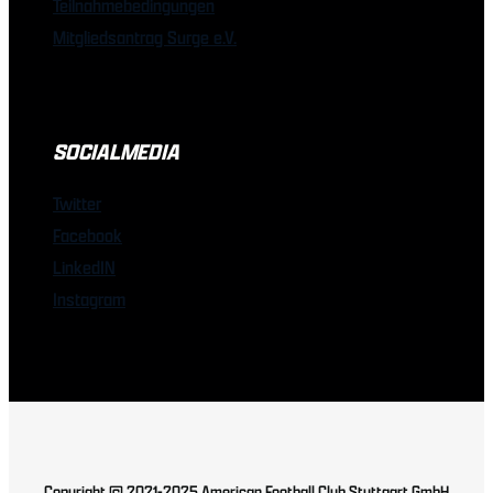
Teilnahmebedingungen
Mitgliedsantrag Surge e.V.
SOCIALMEDIA
Twitter
Facebook
LinkedIN
Instagram
Copyright © 2021-2025 American Football Club Stuttgart GmbH