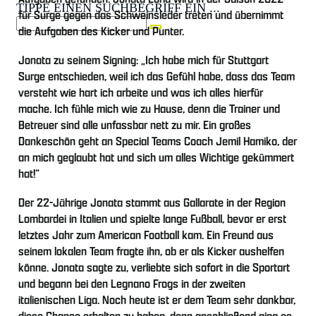
TIPPE EINEN SUCHBEGRIFF EIN ...
für Surge gegen das Schweinsleder treten und übernimmt
die Aufgaben des Kicker und Punter.
Jonata zu seinem Signing: „Ich habe mich für Stuttgart
Surge entschieden, weil ich das Gefühl habe, dass das Team
versteht wie hart ich arbeite und was ich alles hierfür
mache. Ich fühle mich wie zu Hause, denn die Trainer und
Betreuer sind alle unfassbar nett zu mir. Ein großes
Dankeschön geht an Special Teams Coach Jemil Hamiko, der
an mich geglaubt hat und sich um alles Wichtige gekümmert
hat!“
Der 22-Jährige Jonata stammt aus Gallarate in der Region
Lombardei in Italien und spielte lange Fußball, bevor er erst
letztes Jahr zum American Football kam. Ein Freund aus
seinem lokalen Team fragte ihn, ob er als Kicker aushelfen
könne. Jonata sagte zu, verliebte sich sofort in die Sportart
und begann bei den Legnano Frogs in der zweiten
italienischen Liga. Noch heute ist er dem Team sehr dankbar,
diese Chance erhalten zu haben, denn anschließend ging es