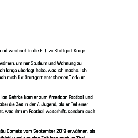
und wechselt in die ELF zu Stuttgart Surge.
zu widmen, um mir Studium und Wohnung zu
ch lange überlegt habe, was ich mache. Ich
h mich für Stuttgart entschieden,” erklärt
n Ian Gehrke kam er zum American Football und
i die Zeit in der A-Jugend, als er Teil einer
, was ihm im Football weiterhilft, sondern auch
 Allgäu Comets vom September 2019 erwähnen, als
thletik und war eine Zeit lang auch im Thai-