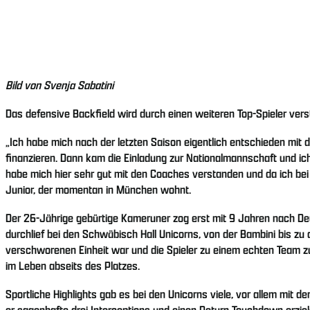
Bild von Svenja Sabatini
Das defensive Backfield wird durch einen weiteren Top-Spieler vers
„Ich habe mich nach der letzten Saison eigentlich entschieden mi
finanzieren. Dann kam die Einladung zur Nationalmannschaft und ic
habe mich hier sehr gut mit den Coaches verstanden und da ich bei 
Junior, der momentan in München wohnt.
Der 26-Jährige gebürtige Kameruner zog erst mit 9 Jahren nach De
durchlief bei den Schwäbisch Hall Unicorns, von der Bambini bis zu d
verschworenen Einheit war und die Spieler zu einem echten Team zus
im Leben abseits des Platzes.
Sportliche Highlights gab es bei den Unicorns viele, vor allem mi
er sagenhafte drei Interceptions und einen Return Touchdown erziele