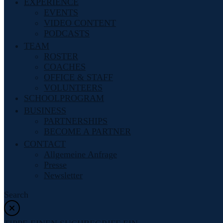
EXPERIENCE
EVENTS
VIDEO CONTENT
PODCASTS
TEAM
ROSTER
COACHES
OFFICE & STAFF
VOLUNTEERS
SCHOOLPROGRAM
BUSINESS
PARTNERSHIPS
BECOME A PARTNER
CONTACT
Allgemeine Anfrage
Presse
Newsletter
Search