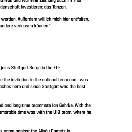
idenschaft investieren: das Tanzen.
erden. Außerdem will ich mich hier entfalten,
h andere verlassen können.”
joins Stuttgart Surge in the ELF.
me the invitation to the national team and I was
coaches here and since Stuttgart was the best
nd and long-time teammate Ian Gehrke. With the
 memorable time was with the U19-team, where he
his game against the Allgäu Comets in