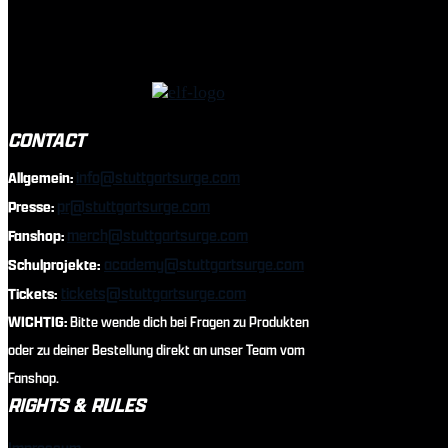
CONTACT
info@stuttgartsurge.com
Allgemein:
pr@stuttgartsurge.com
Presse:
merch@stuttgartsurge.com
Fanshop:
academy@stuttgartsurge.com
Schulprojekte:
tickets@stuttgartsurge.com
Tickets:
WICHTIG:
Bitte wende dich bei Fragen zu Produkten
oder zu deiner Bestellung direkt an unser Team vom
Fanshop.
RIGHTS & RULES
Impressum