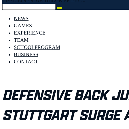
TIPPE EINEN SUCHBEGRIFF EIN ...
NEWS
GAMES
EXPERIENCE
TEAM
SCHOOLPROGRAM
BUSINESS
CONTACT
DEFENSIVE BACK JUN
TUTTGART SURGE A