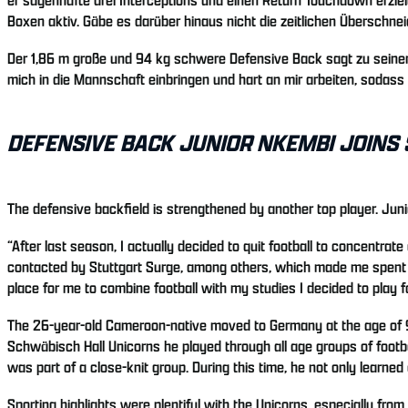
Boxen aktiv. Gäbe es darüber hinaus nicht die zeitlichen Überschnei
Der 1,86 m große und 94 kg schwere Defensive Back sagt zu seinen 
mich in die Mannschaft einbringen und hart an mir arbeiten, sodass
DEFENSIVE BACK JUNIOR NKEMBI JOINS
The defensive backfield is strengthened by another top player. Juni
“After last season, I actually decided to quit football to concentrat
contacted by Stuttgart Surge, among others, which made me spent a 
place for me to combine football with my studies I decided to play fo
The 26-year-old Cameroon-native moved to Germany at the age of 9 
Schwäbisch Hall Unicorns he played through all age groups of footb
was part of a close-knit group. During this time, he not only learned a 
Sporting highlights were plentiful with the Unicorns, especially fr