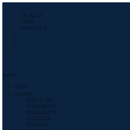
TICKETS
SHOP
SURGE E.V.
Search
NEWS
GAMES
SPIELPLAN
STANDINGS
HIGHLIGHTS
STATISTIK
STADION