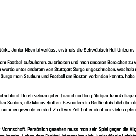
tärkt. Junior Nkembi verlässt erstmals die Schwäbisch Hall Unicorns 
t dem Football aufzuhören, zu arbeiten und mich anderen Bereichen 
h wurde unter anderem von Stuttgart Surge angeschrieben, weshalb i
Surge mein Studium und Football am Besten verbinden konnte, habe ic
utschland. Durch seinen guten Freund und langjährigen Teamkollege
en Seniors, alle Mannschaften. Besonders im Gedächtnis blieb ihm dabe
ammengewachsen sind. Zu dieser Zeit hat er nicht nur vieles gelernt
t der Mannschaft. Persönlich gesehen muss man sein Spiel gegen die
n konnte. Neben dem Football interessiert sich Junior für die Leichta