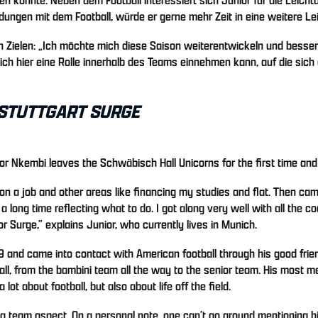
dungen mit dem Football, würde er gerne mehr Zeit in eine weitere Le
Zielen: „Ich möchte mich diese Saison weiterentwickeln und besser w
 ich hier eine Rolle innerhalb des Teams einnehmen kann, auf die sic
 STUTTGART SURGE
or Nkembi leaves the Schwäbisch Hall Unicorns for the first time and 
e on a job and other areas like financing my studies and flat. Then ca
long time reflecting what to do. I got along very well with all the 
r Surge,” explains Junior, who currently lives in Munich.
and came into contact with American football through his good frie
all, from the bambini team all the way to the senior team. His most
lot about football, but also about life off the field.
om a team aspect. On a personal note, one can’t go around mentioning 