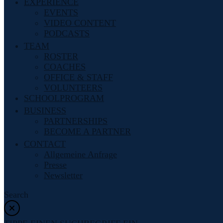
EXPERIENCE
EVENTS
VIDEO CONTENT
PODCASTS
TEAM
ROSTER
COACHES
OFFICE & STAFF
VOLUNTEERS
SCHOOLPROGRAM
BUSINESS
PARTNERSHIPS
BECOME A PARTNER
CONTACT
Allgemeine Anfrage
Presse
Newsletter
Search