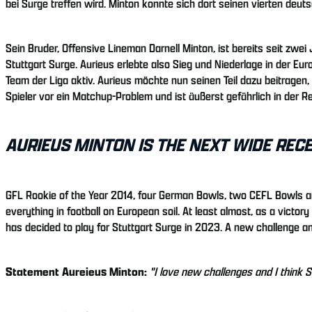
bei Surge treffen wird. Minton konnte sich dort seinen vierten deuts
Sein Bruder, Offensive Lineman Darnell Minton, ist bereits seit zwei
Stuttgart Surge. Aurieus erlebte also Sieg und Niederlage in der Eu
Team der Liga aktiv. Aurieus möchte nun seinen Teil dazu beitragen
Spieler vor ein Matchup-Problem und ist äußerst gefährlich in der R
AURIEUS MINTON IS THE NEXT WIDE REC
GFL Rookie of the Year 2014, four German Bowls, two CEFL Bowls an
everything in football on European soil. At least almost, as a victo
has decided to play for Stuttgart Surge in 2023. A new challenge and
Statement Aureieus Minton:
"I love new challenges and I think Sur