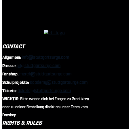
CONTACT
info@stuttgartsurge.com
Allgemein:
pr@stuttgartsurge.com
Presse:
merch@stuttgartsurge.com
Fanshop:
academy@stuttgartsurge.com
Schulprojekte:
tickets@stuttgartsurge.com
Tickets:
WICHTIG:
Bitte wende dich bei Fragen zu Produkten
oder zu deiner Bestellung direkt an unser Team vom
Fanshop.
RIGHTS & RULES