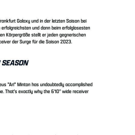
rankfurt Galaxy und in der letzten Saison bei
m erfolgreichsten und dann beim erfolglosesten
sen Körpergröße stellt er jeden gegnerischen
ceiver der Surge für die Saison 2023.
3 SEASON
ieus "Ari" Minton has undoubtedly accomplished
me. That's exactly why the 6′10″ wide receiver