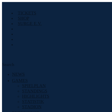
TICKETS
SHOP
SURGE E.V.
Search
NEWS
GAMES
SPIELPLAN
STANDINGS
HIGHLIGHTS
STATISTIK
STADION