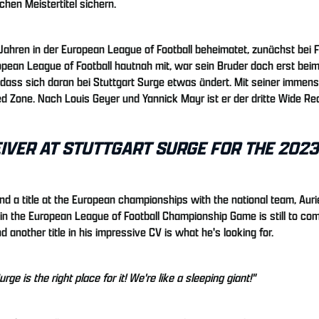
chen Meistertitel sichern.
 Jahren in der European League of Football beheimatet, zunächst bei F
ropean League of Football hautnah mit, war sein Bruder doch erst bei
, dass sich daran bei Stuttgart Surge etwas ändert. Mit seiner immen
ed Zone. Nach Louis Geyer und Yannick Mayr ist er der dritte Wide Re
EIVER AT STUTTGART SURGE FOR THE 202
d a title at the European championships with the national team, Aur
ry in the European League of Football Championship Game is still to co
 another title in his impressive CV is what he's looking for.
ge is the right place for it! We're like a sleeping giant!"