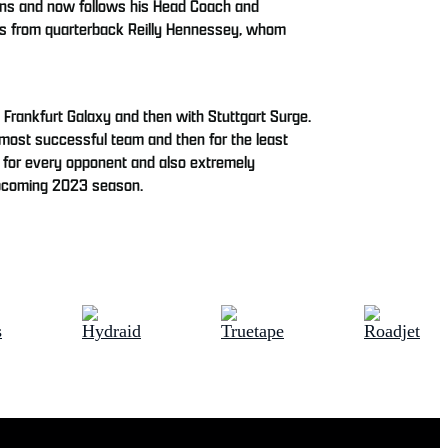
orns and now follows his Head Coach and
ss from quarterback Reilly Hennessey, whom
h Frankfurt Galaxy and then with Stuttgart Surge.
e most successful team and then for the least
m for every opponent and also extremely
 upcoming 2023 season.