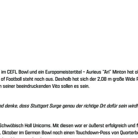
 im CEFL Bowl und ein Europameistertitel – Aurieus “Ari” Minton hat
ue of Football steht noch aus. Deshalb hat sich der 2,08 m große Wide
n seiner beeindruckenden Vita sollen es sein.
 denke, dass Stuttgart Surge genau der richtige Ort dafür sein wird! 
 Schwäbisch Hall Unicorns. Mit diesen war er äußerst erfolgreich un
 8. Oktober im German Bowl noch einen Touchdown-Pass von Quarterb